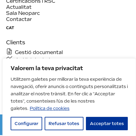
Certificacions i RSC
Actualitat
Sala Neoparc
Contactar
CAT
Clients
Gestió documental
Anàlisi de dades
Valorem la teva privacitat
Utilitzem galetes per millorar la teva experiència de
navegació, oferir anuncis o continguts personalitzats i
analitzar el nostre trànsit. En fer clic a "Acceptar
totes", consenteixes l'ús de les nostres
galetes.
Política de cookies
Avís legal
Configurar
Refusar totes
Acceptar totes
Política de privacitat
Tractament de queixes