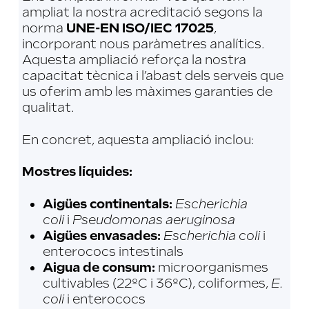
ampliat la nostra acreditació segons la
norma
UNE-EN ISO/IEC 17025
,
incorporant nous paràmetres analítics.
Aquesta ampliació reforça la nostra
capacitat tècnica i l’abast dels serveis que
us oferim amb les màximes garanties de
qualitat.
En concret, aquesta ampliació inclou:
Mostres líquides:
Aigües continentals:
Escherichia
coli
i
Pseudomonas aeruginosa
Aigües envasades:
Escherichia coli
i
enterococs intestinals
Aigua de consum:
microorganismes
cultivables (22ºC i 36ºC), coliformes,
E.
coli
i enterococs